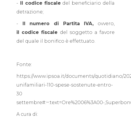
-
Il codice fiscale
del beneficiario della
detrazione;
-
Il numero di Partita IVA,
ovvero,
il codice fiscale
del soggetto a favore
del quale il bonifico è effettuato.
Fonte:
https://www.ipsoa.it/documents/quotidiano/20
unifamiliari-110-spese-sostenute-entro-
30
settembre#:~:text=Ore%2006%3A00-,Superbo
A cura di: