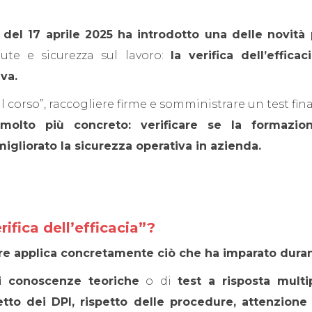
del 17 aprile 2025 ha introdotto una delle novità p
lute e sicurezza sul lavoro:
la verifica dell’effic
iva.
 il corso”, raccogliere firme e somministrare un test fina
è molto più concreto: verificare se la formazi
migliorato la sicurezza operativa in azienda.
ifica dell’efficacia”?
tore applica concretamente ciò che ha imparato duran
i conoscenze teoriche
o di
test a risposta multi
etto dei DPI, rispetto delle procedure, attenzione 