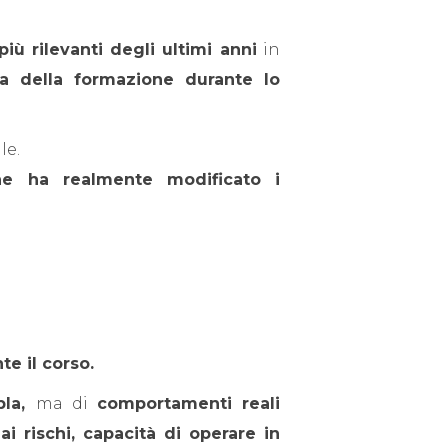
iù rilevanti degli ultimi anni
in
acia della formazione durante lo
le.
one ha realmente modificato i
te il corso.
pla,
ma di
comportamenti reali
ai rischi, capacità di operare in