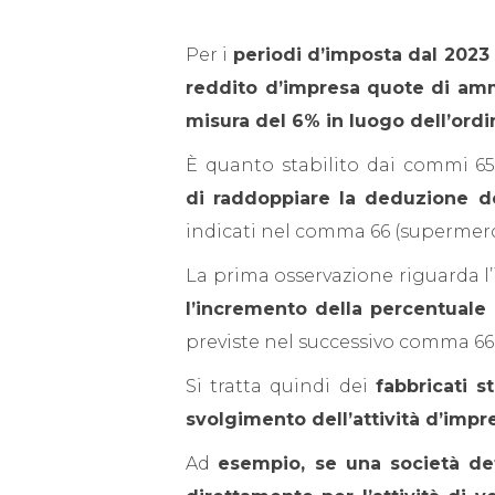
Per i
periodi d’imposta dal 2023
reddito d’impresa
quote di ammo
misura del 6% in luogo dell’ord
È quanto stabilito dai commi 65
di raddoppiare la deduzione d
indicati nel comma 66 (supermerca
La prima osservazione riguarda l’
l’incremento della percentuale
previste nel successivo comma 66
Si tratta quindi dei
fabbricati 
svolgimento dell’attività d’impre
Ad
esempio, se una società deti