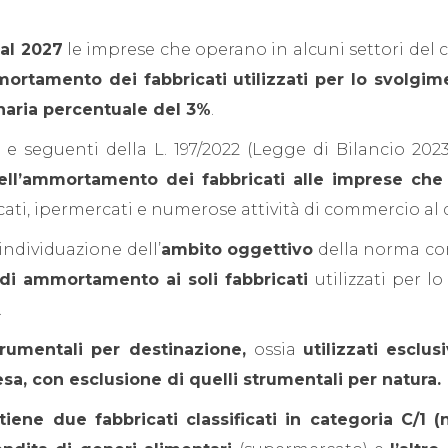
 al 2027
le imprese che operano in alcuni settori de
rtamento dei fabbricati utilizzati per lo svolgime
inaria percentuale del 3%
.
 e seguenti della L. 197/2022 (Legge di Bilancio 202
ell’ammortamento dei fabbricati alle imprese che
ti, ipermercati e numerose attività di commercio al d
individuazione dell’
ambito oggettivo
della norma co
 di ammortamento ai soli fabbricati
utilizzati per l
.
strumentali per destinazione,
ossia
utilizzati esclu
sa, con esclusione di quelli strumentali per natura.
ene due fabbricati classificati in categoria C/1 (n