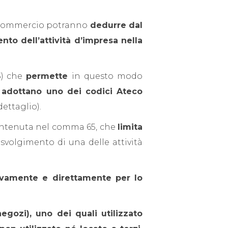
l commercio potranno
dedurre dal
nto dell’attività d’impresa
nella
3) che
permette
in questo modo
 adottano uno dei codici Ateco
ettaglio).
ntenuta nel comma 65, che
limita
o svolgimento di una delle attività
sivamente e direttamente per lo
egozi), uno dei quali utilizzato