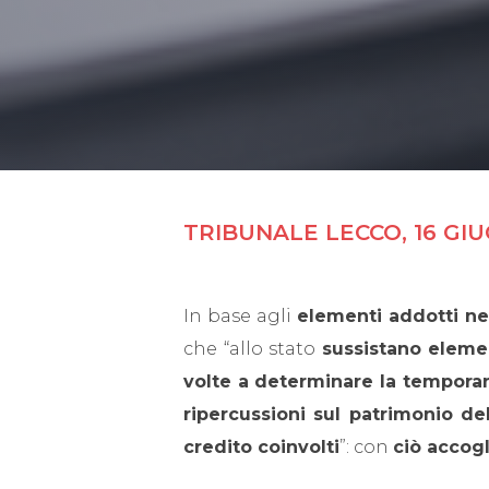
TRIBUNALE LECCO, 16 GI
In base agli
elementi addotti ne
che “allo stato
sussistano elemen
volte a determinare la temporan
ripercussioni sul patrimonio del
credito coinvolti
”: con
ciò accog