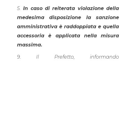
5.
In caso di reiterata violazione della
medesima disposizione la sanzione
amministrativa è raddoppiata e quella
accessoria è applicata nella misura
massima.
9. Il Prefetto, informando
preventivamente il
Ministro dell’Interno
,
assicura l’esecuzione delle misure
avvalendosi delle
Forze di polizia
e, ove
occorra, delle
Forze armate
, sentiti i
competenti comandi
territoriali. Al
personale delle Forze armate impiegato,
previo provvedimento del Prefetto
competente, per assicurare l’esecuzione