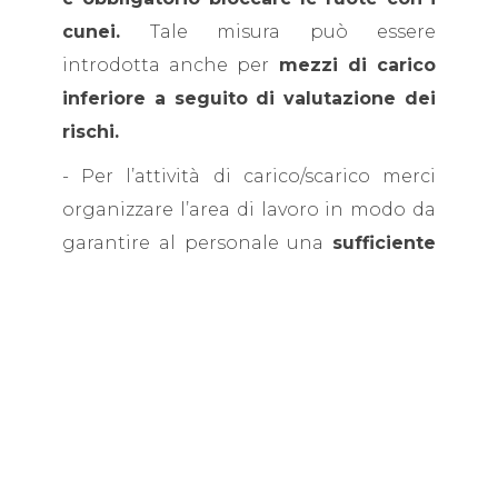
cunei.
Tale misura può essere
introdotta anche per
mezzi di carico
inferiore a seguito di valutazione dei
rischi.
- Per l’attività di carico/scarico merci
organizzare l’area di lavoro in modo da
garantire al personale una
sufficiente
visibilità degli spazi di lavoro e zone
di sosta al riparo dai rischi derivanti
dal veicolo
e dalle operazioni svolte
sulla rampa di carico.