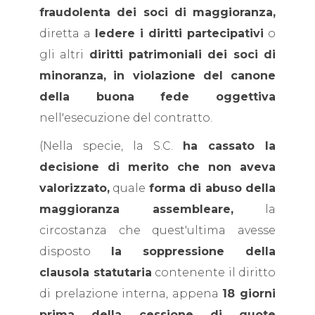
fraudolenta dei soci di maggioranza,
diretta a
ledere i diritti partecipativi
o
gli altri
diritti patrimoniali dei soci di
minoranza,
in violazione del canone
della buona fede oggettiva
nell'esecuzione del contratto.
(Nella specie, la S.C.
ha cassato la
decisione di merito che non aveva
valorizzato,
quale
forma di abuso della
maggioranza assembleare,
la
circostanza che quest'ultima avesse
disposto
la soppressione della
clausola statutaria
contenente il diritto
di prelazione interna, appena
18 giorni
prima della cessione di quote